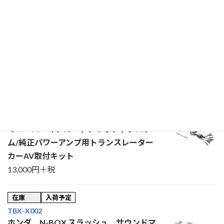
TBX-H015
ホンダ N-VAN(オーディオレス車)用 8イ
ンチ型カーナビゲーション取付キット
21,000円＋税
在庫
入荷予定
TBX-X001
マツダ・BOSEサウンドシステム／BMW
ミニ・ハーマンカードンサウンドシステ
ム/純正パワーアンプ用トランスレーター
カーAV取付キット
13,000円＋税
在庫
入荷予定
TBX-X002
ホンダ N-BOX スラッシュ サウンドマ