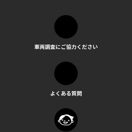
車両調査にご協力ください
よくある質問