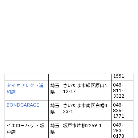
048-
有限会社 エンツォ
埼玉
さいたま市北区吉野町
653-
2-232-7
県
9000
ATELIER
048-
埼玉
さいたま市西区平方
778-
県
領々家924
8873
048-
スーパーオートバ
埼玉
さいたま市西区宮前町
621-
125-1
ックス 大宮バイパ
県
0189
ス店
048-
オートバックス東
埼玉
さいたま市緑区大間木
875-
544
浦和店
県
1551
048-
タイヤセレクト浦
埼玉
さいたま市緑区原山1-
811-
12-17
和店
県
3322
BONDGARAGE
048-
埼玉
さいたま市南区白幡4-
836-
23-1
県
1771
049-
イエローハット 坂
埼玉
坂戸市片柳2269-1
283-
戸店
県
0178