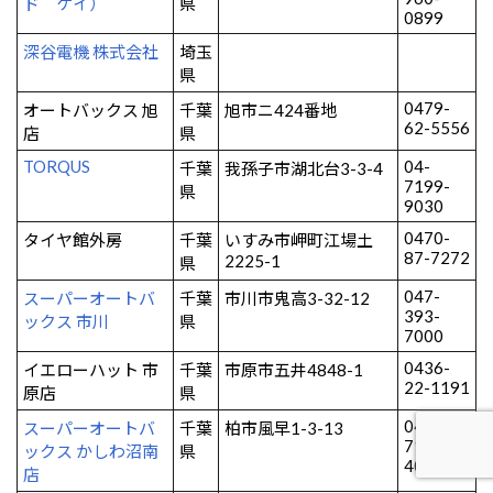
ド ケイ）
県
0899
深谷電機 株式会社
埼玉
県
0479-
オートバックス 旭
千葉
旭市ニ424番地
62-5556
店
県
TORQUS
04-
千葉
我孫子市湖北台3-3-4
7199-
県
9030
0470-
タイヤ館外房
千葉
いすみ市岬町江場土
87-7272
2225-1
県
047-
スーパーオートバ
千葉
市川市鬼高3-32-12
393-
ックス 市川
県
7000
0436-
イエローハット 市
千葉
市原市五井4848-1
22-1191
原店
県
04-
スーパーオートバ
千葉
柏市風早1-3-13
7192-
ックス かしわ沼南
県
4000
店