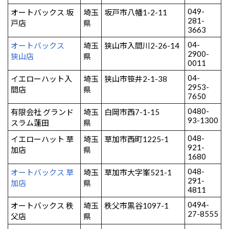
049-
オートバックス 坂
埼玉
坂戸市八幡1-2-11
281-
戸店
県
3663
04-
オートバックス
埼玉
狭山市入間川2-26-14
2900-
狭山店
県
0011
04-
イエローハット入
埼玉
狭山市笹井2-1-38
2953-
間店
県
7650
0480-
有限会社 グランド
埼玉
白岡市西7-1-15
93-1300
スラム蓮田
県
048-
イエローハット 草
埼玉
草加市西町1225-1
921-
加店
県
1680
048-
オートバックス 草
埼玉
草加市大字峯521-1
291-
加店
県
4811
0494-
オートバックス 秩
埼玉
秩父市黒谷1097-1
27-8555
父店
県