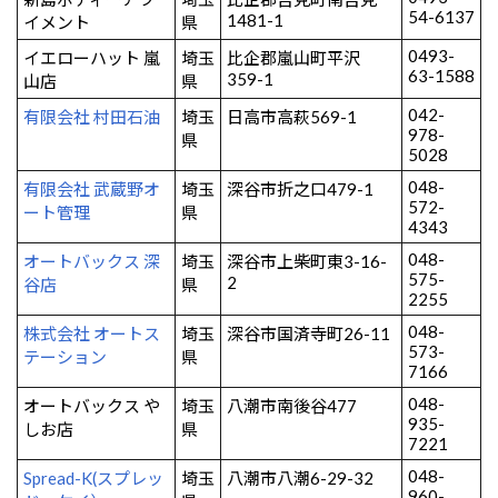
54-6137
1481-1
イメント
県
0493-
イエローハット 嵐
埼玉
比企郡嵐山町平沢
63-1588
359-1
山店
県
042-
有限会社 村田石油
埼玉
日高市高萩569-1
978-
県
5028
048-
有限会社 武蔵野オ
埼玉
深谷市折之口479-1
572-
ート管理
県
4343
048-
オートバックス 深
埼玉
深谷市上柴町東3-16-
575-
2
谷店
県
2255
048-
株式会社 オートス
埼玉
深谷市国済寺町26-11
573-
テーション
県
7166
048-
オートバックス や
埼玉
八潮市南後谷477
935-
しお店
県
7221
048-
Spread-K(スプレッ
埼玉
八潮市八潮6-29-32
960-