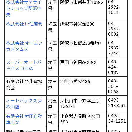
04-
株式会社サテライ
埼玉
所沢市東新井町108-2
2992-
トショップ所沢中
県
1611
央
04-
株式会社 原仁商会
埼玉
所沢市神米金238
2942-
県
0032
04-
株式会社 オーエフ
埼玉
所沢市松郷233番地7
2937-
カスタムズ
県
7744
048-
スーパーオートバ
埼玉
戸田市笹目6-23-2
424-
ックス TODA
県
0189
048-
有限会社 羽生電機
埼玉
羽生市秀安436
561-
商会
県
0063
0493-
オートバックス 東
埼玉
東松山市下野本上原
21-5581
1362-1
松山店
県
0493-
有限会社 村田自動
埼玉
比企郡吉見町久米田
54-1251
583
車工業
県
0493-
新島ボディーアラ
埼玉
比企郡吉見町南吉見