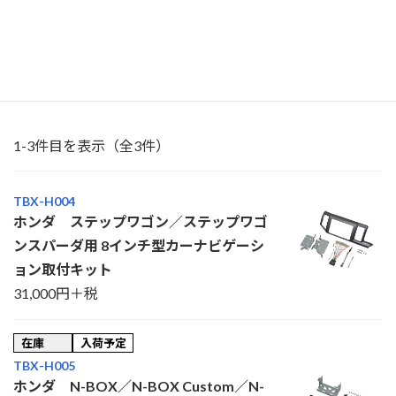
トランスレー
すべて
8インチ
9インチ
ター
登録店制度対
象モデル
1-3件目を表示（全3件）
TBX-H004
ホンダ ステップワゴン／ステップワゴ
ンスパーダ用 8インチ型カーナビゲーシ
ョン取付キット
31,000円＋税
在庫
入荷予定
TBX-H005
ホンダ N-BOX／N-BOX Custom／N-