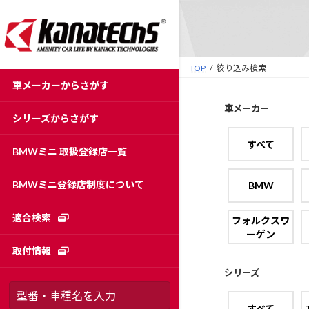
コ
ナ
ン
ビ
テ
ゲ
ン
ー
TOP
絞り込み検索
ツ
シ
車メーカーからさがす
へ
ョ
ス
ン
車メーカー
シリーズからさがす
キ
に
ッ
移
すべて
BMWミニ 取扱登録店一覧
プ
動
BMWミニ登録店制度について
BMW
適合検索
フォルクスワ
ーゲン
取付情報
シリーズ
すべて