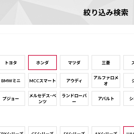
絞り込み検索
トヨタ
ホンダ
マツダ
三菱
アルファロメ
BMWミニ
MCCスマート
アウディ
オ
メルセデス･ベ
ランドローバ
プジョー
アバルト
シ
ンツ
ー
TBXシリーズ
GEシリーズ
ESシリーズ
AXシリーズ
UA