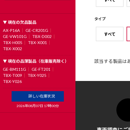
タイプ
▼ 現在の欠品製品
AX-P16A
GE-CR201G
すべて
GE-VW101G
TBX-D002
TBX-H005
TBX-X001
TBX-X002
該当する製品は
▼ 現在の品薄製品（在庫販売除く）
GE-BM111G
GE-FT201
TBX-T009
TBX-Y025
TBX-Y026
詳しい在庫状況
2026年08月07日 17時00分
車両調査にご