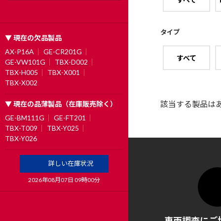
タイプ
▼ 現在の欠品製品
AX-P16A
GE-CR201G
すべて
GE-VW101G
TBX-D002
TBX-H005
TBX-X001
TBX-X002
該当する製品は
▼ 現在の品薄製品（在庫販売除く）
GE-BM111G
GE-FT201
TBX-T009
TBX-Y025
TBX-Y026
詳しい在庫状況
2026年08月07日 09時00分
車両調査にご