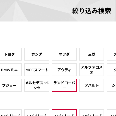
絞り込み検索
トヨタ
ホンダ
マツダ
三菱
アルファロメ
BMWミニ
MCCスマート
アウディ
オ
メルセデス･ベ
ランドローバ
プジョー
アバルト
シ
ンツ
ー
TBXシリーズ
GEシリーズ
ESシリーズ
AXシリーズ
UA