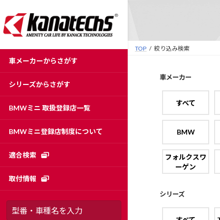
コ
ナ
ン
ビ
テ
ゲ
ン
ー
TOP
絞り込み検索
ツ
シ
車メーカーからさがす
へ
ョ
ス
ン
車メーカー
シリーズからさがす
キ
に
ッ
移
すべて
BMWミニ 取扱登録店一覧
プ
動
BMWミニ登録店制度について
BMW
適合検索
フォルクスワ
ーゲン
取付情報
シリーズ
すべて