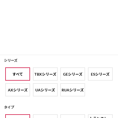
フォルクスワ
フィアット
フォード
プジョー
ーゲン
メルセデス･
ランドローバ
アバルト
シボレー
ベンツ
ー
汎用
シリーズ
すべて
TBXシリーズ
GEシリーズ
ESシリーズ
AXシリーズ
UAシリーズ
RUAシリーズ
タイプ