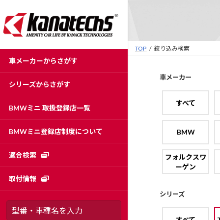
コ
ナ
ン
ビ
テ
ゲ
ン
ー
TOP
絞り込み検索
ツ
シ
車メーカーからさがす
へ
ョ
ス
ン
車メーカー
シリーズからさがす
キ
に
ッ
移
すべて
BMWミニ 取扱登録店一覧
プ
動
BMWミニ登録店制度について
BMW
適合検索
フォルクスワ
ーゲン
取付情報
シリーズ
すべて