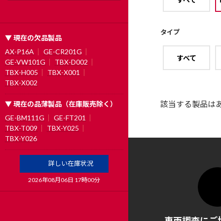
タイプ
▼ 現在の欠品製品
AX-P16A
GE-CR201G
すべて
GE-VW101G
TBX-D002
TBX-H005
TBX-X001
TBX-X002
該当する製品は
▼ 現在の品薄製品（在庫販売除く）
GE-BM111G
GE-FT201
TBX-T009
TBX-Y025
TBX-Y026
詳しい在庫状況
2026年08月06日 17時00分
車両調査にご