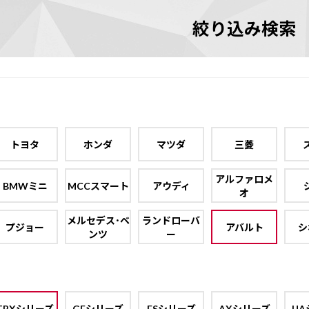
絞り込み検索
トヨタ
ホンダ
マツダ
三菱
アルファロメ
BMWミニ
MCCスマート
アウディ
オ
メルセデス･ベ
ランドローバ
プジョー
アバルト
シ
ンツ
ー
TBXシリーズ
GEシリーズ
ESシリーズ
AXシリーズ
UA