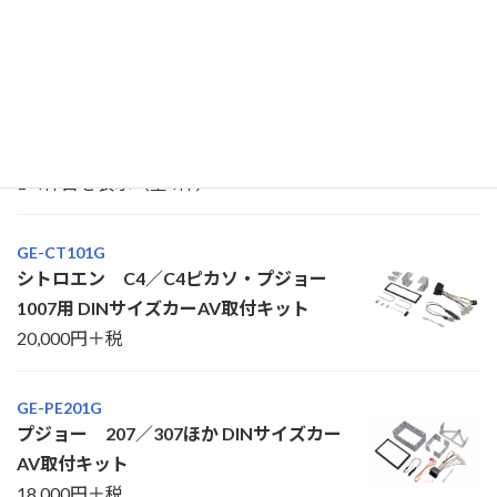
トランスレー
すべて
8インチ
9インチ
ター
登録店制度対
象モデル
1-4件目を表示（全4件）
GE-CT101G
シトロエン C4／C4ピカソ・プジョー
1007用 DINサイズカーAV取付キット
20,000円＋税
GE-PE201G
プジョー 207／307ほか DINサイズカー
AV取付キット
18,000円＋税