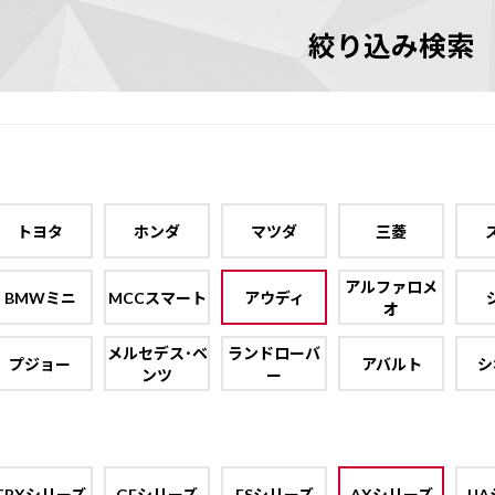
絞り込み検索
トヨタ
ホンダ
マツダ
三菱
アルファロメ
BMWミニ
MCCスマート
アウディ
オ
メルセデス･ベ
ランドローバ
プジョー
アバルト
シ
ンツ
ー
TBXシリーズ
GEシリーズ
ESシリーズ
AXシリーズ
UA