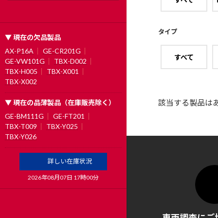
タイプ
▼ 現在の欠品製品
AX-P16A
GE-CR201G
すべて
GE-VW101G
TBX-D002
TBX-H005
TBX-X001
TBX-X002
該当する製品は
▼ 現在の品薄製品（在庫販売除く）
GE-BM111G
GE-FT201
TBX-T009
TBX-Y025
TBX-Y026
詳しい在庫状況
2026年08月07日 17時00分
車両調査にご