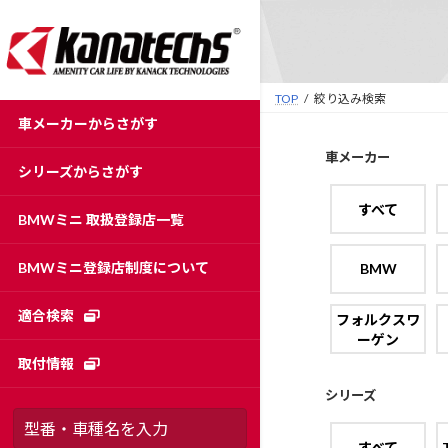
コ
ナ
ン
ビ
テ
ゲ
ン
ー
TOP
絞り込み検索
ツ
シ
車メーカーからさがす
へ
ョ
ス
ン
車メーカー
シリーズからさがす
キ
に
ッ
移
すべて
BMWミニ 取扱登録店一覧
プ
動
BMWミニ登録店制度について
BMW
適合検索
フォルクスワ
ーゲン
取付情報
シリーズ
すべて