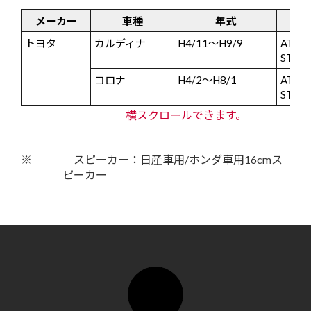
メーカー
車種
年式
トヨタ
カルディナ
H4/11～H9/9
AT19
ST19
コロナ
H4/2～H8/1
AT19
ST19
横スクロールできます。
※
スピーカー：日産車用/ホンダ車用16cmス
ピーカー