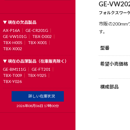
GE-VW20
フォルクスワーゲ
▼ 現在の欠品製品
市販の200m
AX-P16A
GE-CR201G
す。
GE-VW101G
TBX-D002
TBX-H005
TBX-X001
型番
TBX-X002
▼ 現在の品薄製品（在庫販売除く）
希望小売価格
GE-BM111G
GE-FT201
TBX-T009
TBX-Y025
TBX-Y026
構成部品
詳しい在庫状況
2026年08月06日 17時00分