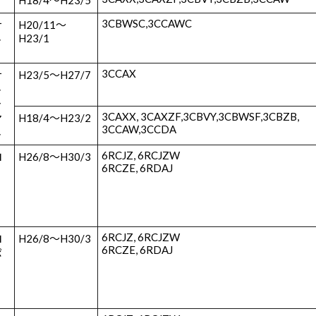
H18/4～H23/5
3CBWSC,3CCAWC
サ
H20/11～
H23/1
ト
3CCAX
サ
H23/5～H27/7
ト
ァ
3CAXX, 3CAXZF,3CBVY,3CBWSF,3CBZB,
H18/4～H23/2
ア
3CCAW,3CCDA
ト
6RCJZ, 6RCJZW
ロ
H26/8～H30/3
6RCZE, 6RDAJ
6RCJZ, 6RCJZW
ロ
H26/8～H30/3
6RCZE, 6RDAJ
ポ