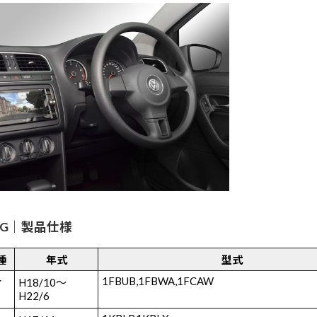
2WG｜製品仕様
種
年式
型式
1FBUB,1FBWA,1FCAW
オ
H18/10～
H22/6