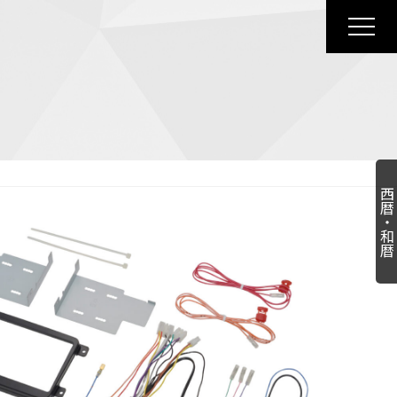
西暦・和暦