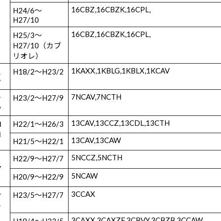
16CBZ,16CBZK,16CPL,
H24/6～
H27/10
16CBZ,16CBZK,16CPL,
H25/3～
H27/10（カブ
リオレ）
1KAXX,1KBLG,1KBLX,1KCAV
ェ
H18/2～H23/2
タ
7NCAV,7NCTH
ャ
H23/2～H27/9
ン
13CAV,13CCZ,13CDL,13CTH
ロ
H22/1～H26/3
コ
13CAV,13CAW
H21/5～H22/1
5NCCZ,5NCTH
ィ
H22/9～H27/7
ア
5NCAW
H20/9～H22/9
3CCAX
サ
H23/5～H27/7
ト
3CAXX,3CAXZF,3CBVY,3CBZB,3CCAW