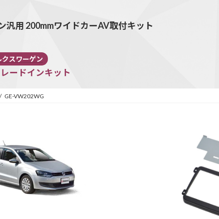
汎用 200mmワイドカーAV取付キット
G
ルクスワーゲン
トレードインキット
GE-VW202WG