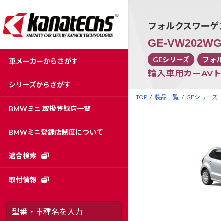
コ
ナ
ン
ビ
フォルクスワーゲン
テ
ゲ
ン
ー
GE-VW202W
ツ
シ
GEシリーズ
フォ
車メーカーからさがす
へ
ョ
輸入車用カーAV
ス
ン
シリーズからさがす
キ
に
TOP
製品一覧
GEシリーズ
ッ
移
BMWミニ 取扱登録店一覧
プ
動
BMWミニ登録店制度について
適合検索
取付情報