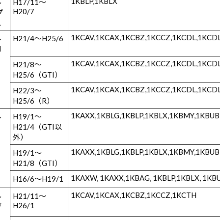
1KBLP,1KBLX
ル
H17/11～
H20/7
プ
ス
1KCAV,1KCAX,1KCBZ,1KCCZ,1KCDL,1KCD
ル
H21/4～H25/6
I
1KCAV,1KCAX,1KCBZ,1KCCZ,1KCDL,1KCD
H21/8～
H25/6（GTI）
1KCAV,1KCAX,1KCBZ,1KCCZ,1KCDL,1KCD
H22/3～
H25/6（R）
1KAXX,1KBLG,1KBLP,1KBLX,1KBMY,1KBUB
ル
H19/1～
H21/4（GTI以
外）
1KAXX,1KBLG,1KBLP,1KBLX,1KBMY,1KBUB
H19/1～
H21/8（GTI）
1KAXW, 1KAXX,1KBAG, 1KBLP,1KBLX, 1KB
H16/6～H19/1
1KCAV,1KCAX,1KCBZ,1KCCZ,1KCTH
ル
H21/11～
H26/1
ヴ
リ