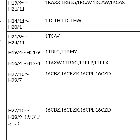
1KAXX,1KBLG,1KCAV,1KCAW,1KCAX
H19/9～
ン
H21/11
1TCTH,1TCTHW
ル
H24/11～
H28/1
ト
ー
1TCAV
H21/9～
ン
H24/11
1TBLG,1TBMY
H19/4～H21/9
1TAXW,1TBAG,1TBLP,1TBLX
H16/4～H19/4
16CBZ,16CBZK,16CPL,16CZD
・
H27/10～
H29/7
ー
ル
16CBZ,16CBZK,16CPL,16CZD
H27/10～
H28/9（カブリ
オレ）