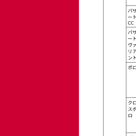
パ
ー
CC
パ
ー
ヴ
リ
ン
ポ
ク
ス
ロ