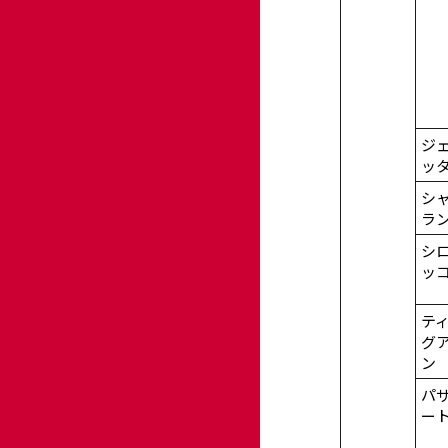
ジ
ッ
シ
ラ
シ
ッ
テ
グ
ン
パ
ー