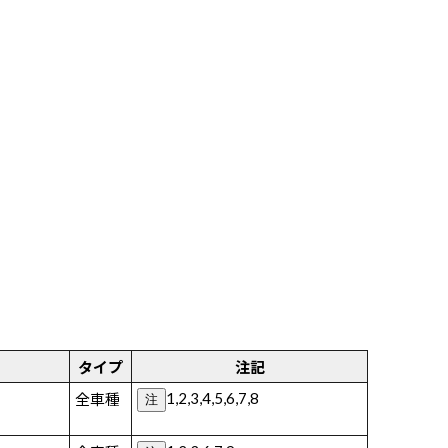
タイプ
注記
1,2,3,4,5,6,7,8
全車種
注