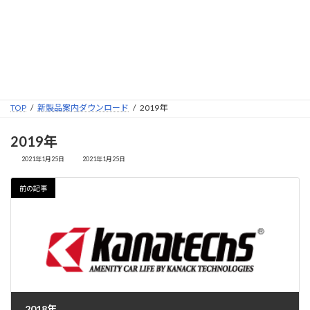
コ
ナ
ン
ビ
テ
ゲ
ン
ー
新製品案内ダウンロード
ツ
シ
へ
ョ
ス
ン
TOP
新製品案内ダウンロード
2019年
キ
に
2019年
ッ
移
プ
動
最
2021年1月25日
2021年1月25日
終
更
新
前の記事
日
時
:
2018年