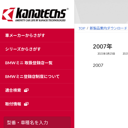
コ
ナ
ン
ビ
テ
ゲ
ン
ー
TOP
新製品案内ダウンロード
ツ
シ
車メーカーからさがす
へ
ョ
ス
ン
2007年
シリーズからさがす
キ
に
最
2021年1月25日
202
ッ
移
終
更
BMWミニ 取扱登録店一覧
プ
動
2007
新
日
時
:
BMWミニ登録店制度について
適合検索
取付情報