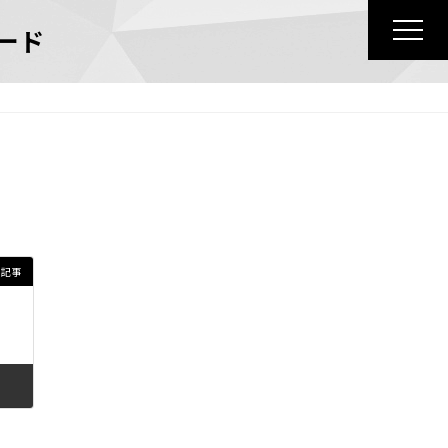
ード
の記事