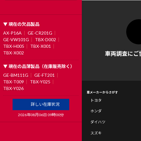
▼ 現在の欠品製品
AX-P16A
GE-CR201G
GE-VW101G
TBX-D002
TBX-H005
TBX-X001
車両調査にご
TBX-X002
▼ 現在の品薄製品（在庫販売除く）
GE-BM111G
GE-FT201
TBX-T009
TBX-Y025
TBX-Y026
車メーカーからさがす
トヨタ
詳しい在庫状況
ホンダ
2026年08月06日 09時00分
ダイハツ
スズキ