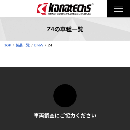
コ
ナ
ン
ビ
テ
ゲ
ン
ー
Z4の車種一覧
ツ
シ
へ
ョ
ス
ン
TOP
製品一覧
BMW
Z4
キ
に
ッ
移
プ
動
車両調査にご協力ください