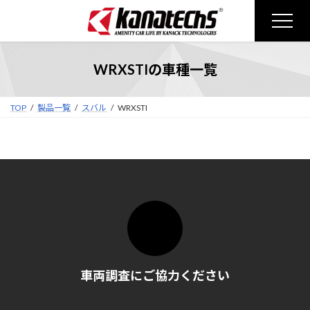
コ
ナ
ン
ビ
テ
ゲ
ン
ー
WRXSTIの車種一覧
ツ
シ
へ
ョ
ス
ン
TOP
製品一覧
スバル
WRXSTI
キ
に
ッ
移
プ
動
車両調査にご協力ください