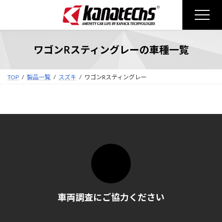
コ
ナ
ン
ビ
テ
ゲ
ン
ー
ワゴンRスティングレーの車種一覧
ツ
シ
へ
ョ
ス
ン
TOP
製品一覧
スズキ
ワゴンRスティングレー
キ
に
ッ
移
プ
動
車両調査にご協力ください