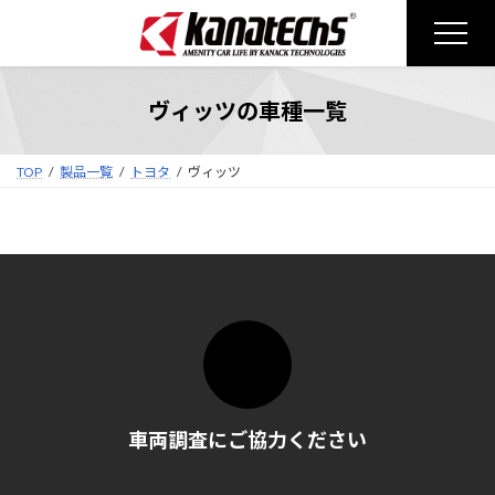
コ
ナ
ン
ビ
テ
ゲ
ン
ー
ヴィッツの車種一覧
ツ
シ
へ
ョ
ス
ン
TOP
製品一覧
トヨタ
ヴィッツ
キ
に
ッ
移
プ
動
車両調査にご協力ください