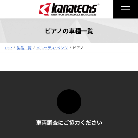
コ
ナ
ン
ビ
テ
ゲ
ン
ー
ビアノの車種一覧
ツ
シ
へ
ョ
ス
ン
TOP
製品一覧
メルセデス･ベンツ
ビアノ
キ
に
ッ
移
プ
動
車両調査にご協力ください