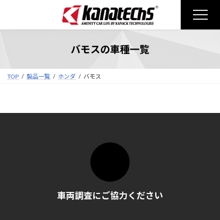
コ
ナ
ン
ビ
テ
ゲ
ン
ー
バモスの車種一覧
ツ
シ
へ
ョ
ス
ン
TOP
製品一覧
ホンダ
バモス
キ
に
ッ
移
プ
動
車両調査にご協力ください