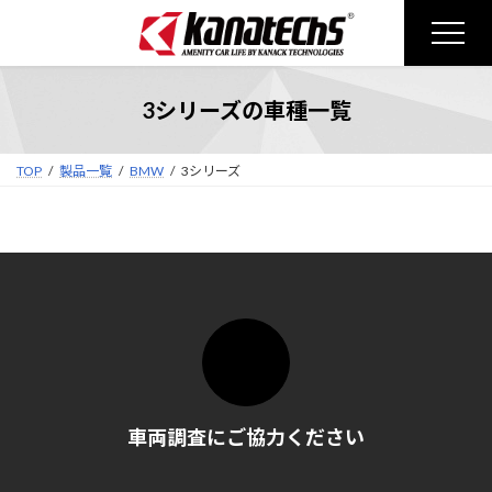
コ
ナ
ン
ビ
テ
ゲ
ン
ー
3シリーズの車種一覧
ツ
シ
へ
ョ
ス
ン
TOP
製品一覧
BMW
3シリーズ
キ
に
ッ
移
プ
動
車両調査にご協力ください