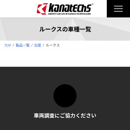
コ
ナ
ン
ビ
テ
ゲ
ン
ー
ルークスの車種一覧
ツ
シ
へ
ョ
ス
ン
TOP
製品一覧
日産
ルークス
キ
に
ッ
移
プ
動
車両調査にご協力ください