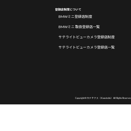
登録店制度について
BMWミニ登録店制度
BMWミニ 取扱登録店一覧
サテライトビューカメラ登録店制度
サテライトビューカメラ登録店一覧
Copyright © カナテクス（Kanatechs） All Rights Reserved