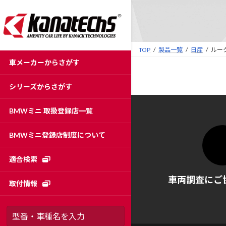
コ
ナ
ン
ビ
テ
ゲ
ン
ー
TOP
製品一覧
日産
ルー
ツ
シ
車メーカーからさがす
へ
ョ
ス
ン
シリーズからさがす
キ
に
ッ
移
BMWミニ 取扱登録店一覧
プ
動
BMWミニ登録店制度について
適合検索
車両調査にご
取付情報