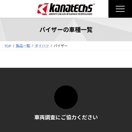
コ
ナ
ン
ビ
テ
ゲ
ン
ー
パイザーの車種一覧
ツ
シ
へ
ョ
ス
ン
TOP
製品一覧
ダイハツ
パイザー
キ
に
ッ
移
プ
動
車両調査にご協力ください