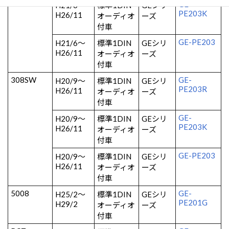
GE-
H21/6～
標準1DIN
GEシリ
PE203K
H26/11
オーディオ
ーズ
付車
GE-PE203
H21/6～
標準1DIN
GEシリ
H26/11
オーディオ
ーズ
付車
308SW
GE-
H20/9～
標準1DIN
GEシリ
PE203R
H26/11
オーディオ
ーズ
付車
GE-
H20/9～
標準1DIN
GEシリ
PE203K
H26/11
オーディオ
ーズ
付車
GE-PE203
H20/9～
標準1DIN
GEシリ
H26/11
オーディオ
ーズ
付車
5008
GE-
H25/2〜
標準1DIN
GEシリ
PE201G
H29/2
オーディオ
ーズ
付車