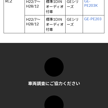
RCZ
GE-
H22/7～
標準1DIN
GEシリ
PE203K
H28/12
オーディオ
ーズ
付車
GE-PE203
H22/7～
標準1DIN
GEシリ
H28/12
オーディオ
ーズ
付車
車両調査にご協力ください