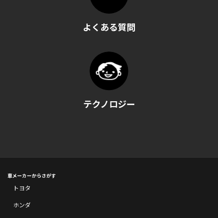
よくある質問
テクノロジー
車メーカーからさがす
トヨタ
ホンダ