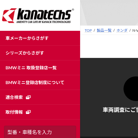
コ
ナ
ン
ビ
テ
ゲ
ン
ー
TOP
製品一覧
ホンダ
N-
ツ
シ
車メーカーからさがす
へ
ョ
ス
ン
シリーズからさがす
キ
に
ッ
移
BMWミニ 取扱登録店一覧
プ
動
BMWミニ登録店制度について
適合検索
車両調査にご
取付情報