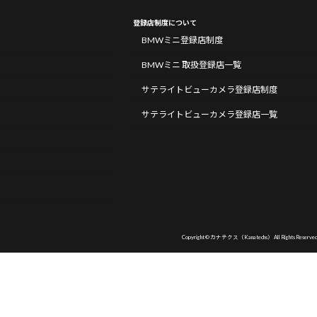
登録店制度について
BMWミニ登録店制度
BMWミニ 取扱登録店一覧
サテライトビューカメラ登録店制度
サテライトビューカメラ登録店一覧
Copyright © カナテクス（Kanatechs） All Rights Reserved