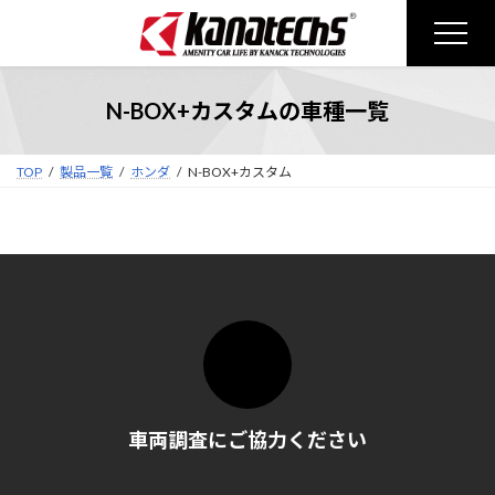
コ
ナ
ン
ビ
テ
ゲ
ン
ー
N-BOX+カスタムの車種一覧
ツ
シ
へ
ョ
ス
ン
TOP
製品一覧
ホンダ
N-BOX+カスタム
キ
に
ッ
移
プ
動
車両調査にご協力ください