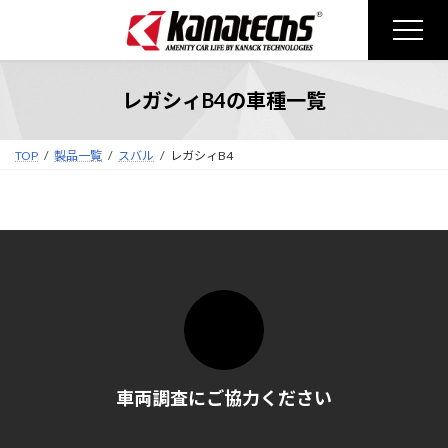
コ
ナ
ン
ビ
テ
ゲ
ン
ー
レガシィB4の車種一覧
ツ
シ
へ
ョ
ス
ン
TOP
製品一覧
スバル
レガシィB4
キ
に
ッ
移
プ
動
車両調査にご協力ください