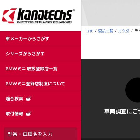
コ
ナ
ン
ビ
テ
ゲ
ン
ー
TOP
製品一覧
マツダ
ラ
ツ
シ
車メーカーからさがす
へ
ョ
ス
ン
シリーズからさがす
キ
に
ッ
移
BMWミニ 取扱登録店一覧
プ
動
BMWミニ登録店制度について
適合検索
車両調査にご
取付情報