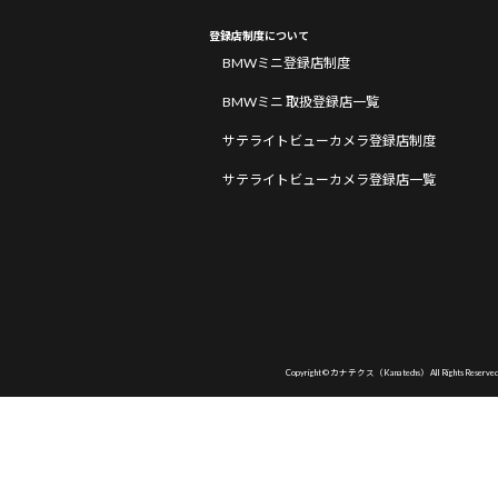
登録店制度について
BMWミニ登録店制度
BMWミニ 取扱登録店一覧
サテライトビューカメラ登録店制度
サテライトビューカメラ登録店一覧
Copyright © カナテクス（Kanatechs） All Rights Reserved