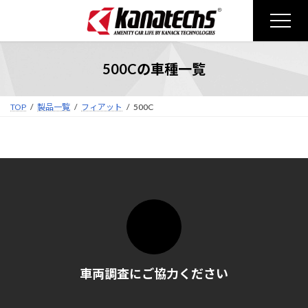
コ
ナ
ン
ビ
テ
ゲ
ン
ー
500Cの車種一覧
ツ
シ
へ
ョ
ス
ン
TOP
製品一覧
フィアット
500C
キ
に
ッ
移
プ
動
車両調査にご協力ください