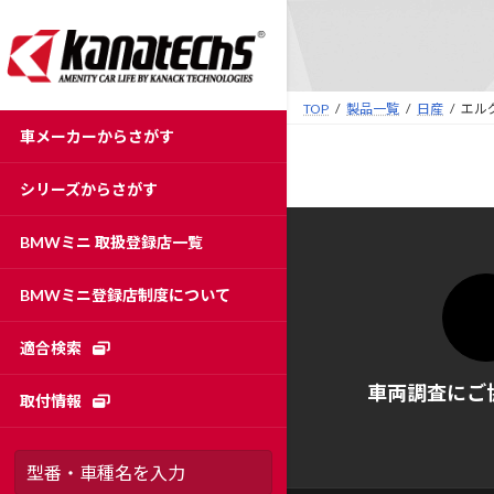
コ
ナ
ン
ビ
テ
ゲ
ン
ー
TOP
製品一覧
日産
エル
ツ
シ
車メーカーからさがす
へ
ョ
ス
ン
シリーズからさがす
キ
に
ッ
移
BMWミニ 取扱登録店一覧
プ
動
BMWミニ登録店制度について
適合検索
車両調査にご
取付情報