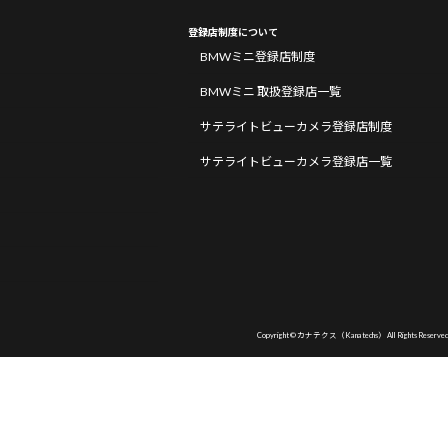
登録店制度について
BMWミニ登録店制度
BMWミニ 取扱登録店一覧
サテライトビューカメラ登録店制度
サテライトビューカメラ登録店一覧
Copyright © カナテクス（Kanatechs） All Rights Reserved