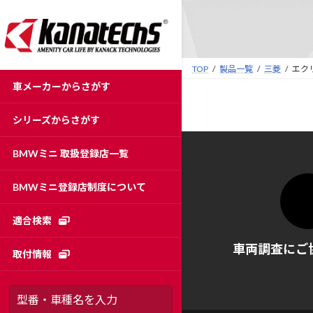
コ
ナ
ン
ビ
テ
ゲ
ン
ー
TOP
製品一覧
三菱
エク
ツ
シ
車メーカーからさがす
へ
ョ
ス
ン
シリーズからさがす
キ
に
ッ
移
BMWミニ 取扱登録店一覧
プ
動
BMWミニ登録店制度について
適合検索
車両調査にご
取付情報