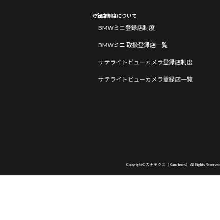
登録店制度について
BMWミニ登録店制度
BMWミニ 取扱登録店一覧
サテライトビューカメラ登録店制度
サテライトビューカメラ登録店一覧
Copyright © カナテクス（Kanatechs） All Rights Reserved