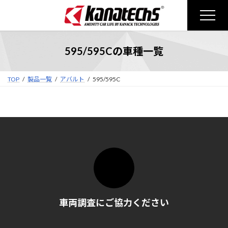
コ
ナ
ン
ビ
テ
ゲ
ン
ー
595/595Cの車種一覧
ツ
シ
へ
ョ
ス
ン
TOP
製品一覧
アバルト
595/595C
キ
に
ッ
移
プ
動
車両調査にご協力ください